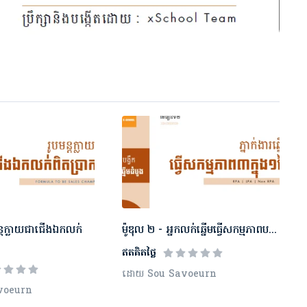
បមន្តក្លាយជាជើងឯកលក់
ម៉ូឌុល​ ២ - អ្នកលក់ឆ្នើមធ្វើសកម្មភាពប...
ឥតគិតថ្លៃ
ដោយ Sou Savoeurn
voeurn