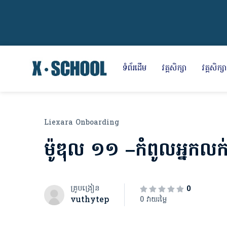
ទំព័រដើម
វគ្គសិក្សា
វគ្គសិក្សារ
Liexara Onboarding
ម៉ូឌុល​ ១១ –កំពូលអ្នកលក់ក្ន
គ្រូបង្រៀន
0
vuthytep
0 វាយរម្លៃ