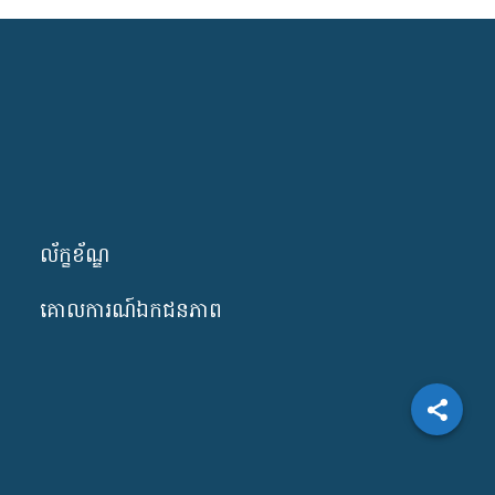
ល័ក្ខខ័ណ្ឌ
គោលការណ៍ឯកជនភាព