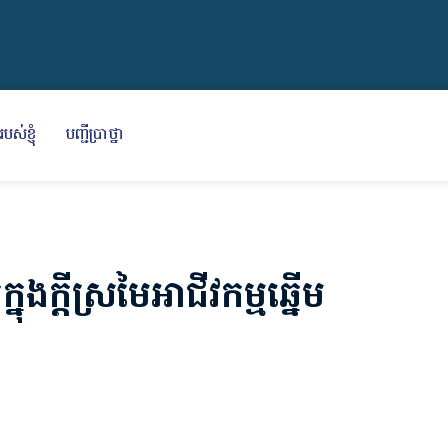
បស់ខ្ញុំ
បញ្ជីប្រាថ្នា
ុងក្ដីស្រមៃអាជីវកម្មឆ្នើម