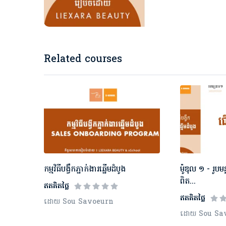
Related courses
កម្មវិធីបង្វឹកភ្នាក់ងារឆ្នើមដំបូង
ម៉ូឌុល​ ១ - រូ
ពិត...
ឥតគិតថ្លៃ
ឥតគិតថ្លៃ
ដោយ Sou Savoeurn
ដោយ Sou Sa