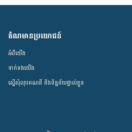
តំណមានប្រយោជន៍
អំពីយើង
ទាក់ទងយើង
ស្នើសុំលុបគណនី និងទិន្នន័យផ្ទាល់ខ្លួន