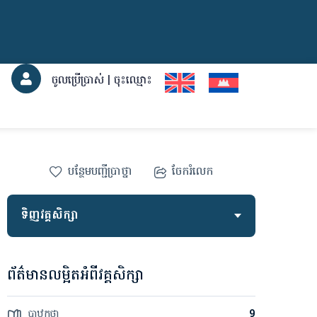
ចូលប្រើប្រាស់ | ចុះឈ្មោះ
បន្ថែម​បញ្ជី​ប្រាថ្នា
ចែករំលេក
ទិញវគ្គសិក្សា
ព័ត៌មានលម្អិតអំពីវគ្គសិក្សា
បាឋកថា
9