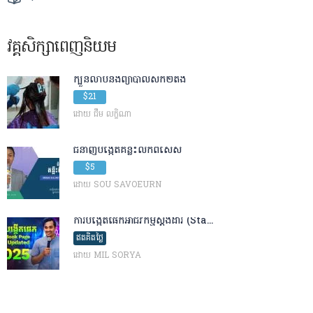
វគ្គសិក្សាពេញនិយម
ក្បួនលាបនិងព្យាបាលសក់​២តង់
$21
ដោយ ជឹម លក្ខិណា
ជំនាញបង្កើត​គន្លឹះលក់​ពិសេស
$5
ដោយ SOU SAVOEURN
ការបង្កើតផេកអាជីវកម្មស្តង់ដារ (Sta...
ឥតគិតថ្លៃ
ដោយ MIL SORYA