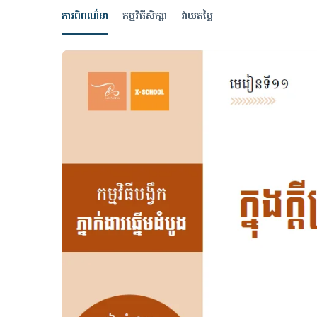
ការពិពណ៌នា
កម្មវិធីសិក្សា
វាយតម្លៃ