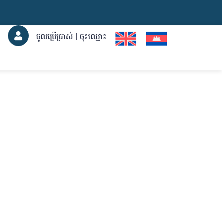
ចូលប្រើប្រាស់ | ចុះឈ្មោះ