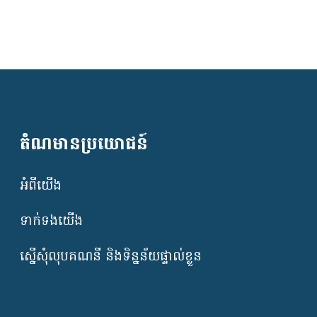
តំណមានប្រយោជន៍
អំពីយើង
ទាក់ទងយើង
ស្នើសុំលុបគណនី និងទិន្នន័យផ្ទាល់ខ្លួន