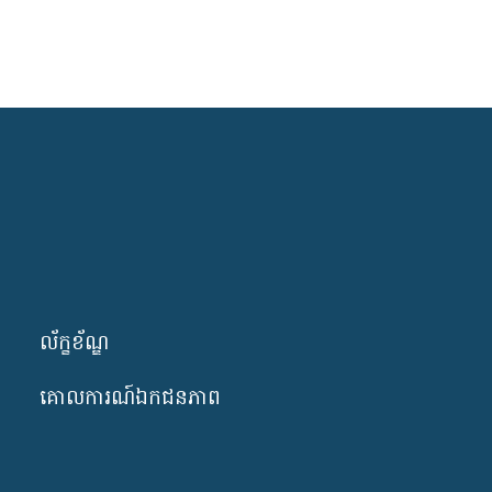
ល័ក្ខខ័ណ្ឌ
គោលការណ៍ឯកជនភាព