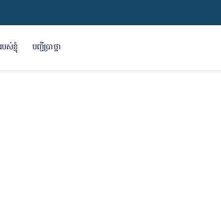
បស់ខ្ញុំ
បញ្ជីប្រាថ្នា