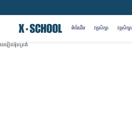
ទំព័រដើម
វគ្គសិក្សា
វគ្គសិក្សារ
មេរៀនអ៊ុតត្រង់