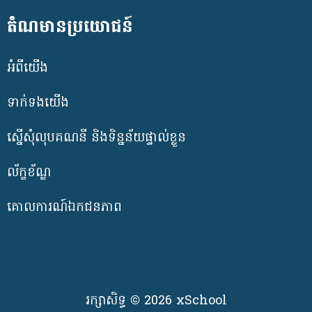
តំណមានប្រយោជន៍
អំពីយើង
ទាក់ទងយើង
ស្នើសុំលុបគណនី និងទិន្នន័យផ្ទាល់ខ្លួន
ល័ក្ខខ័ណ្ឌ
គោលការណ៍ឯកជនភាព
រក្សាសិទ្ធ © 2026 xSchool