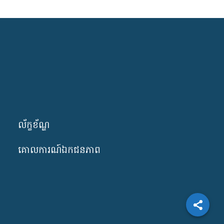
ល័ក្ខខ័ណ្ឌ
គោលការណ៍ឯកជនភាព