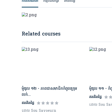
ការពិពណ៌នា
កម្មវិធីសិក្សា
វាយតម្លៃ
Related courses
ម៉ូឌុល​ ១២ - ភាពជាសមាជិកកំពូលក្រុម
ម៉ូឌុល​ ១១ - កំពូ
លក់...
ឥតគិតថ្លៃ
ឥតគិតថ្លៃ
ដោយ Sou Sa
ដោយ Sou Savoeurn