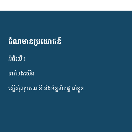
តំណមានប្រយោជន៍
អំពីយើង
ទាក់ទងយើង
ស្នើសុំលុបគណនី និងទិន្នន័យផ្ទាល់ខ្លួន