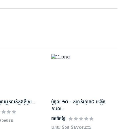
លអ្នកលក់ក្នុងក្ដីស្រ...
ម៉ូឌុល​ ១០ - កម្ចាត់ខ្មោច៥ បង្កើន
ការល...
ឥតគិតថ្លៃ
voeurn
ដោយ Sou Savoeurn