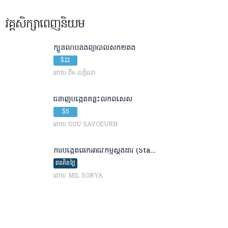
វគ្គសិក្សាពេញនិយម
ក្បួនលាបនិងព្យាបាលសក់​២តង់
$21
ដោយ ជឹម លក្ខិណា
ជំនាញបង្កើត​គន្លឹះលក់​ពិសេស
$5
ដោយ SOU SAVOEURN
ការបង្កើតផេកអាជីវកម្មស្តង់ដារ (Sta...
ឥតគិតថ្លៃ
ដោយ MIL SORYA