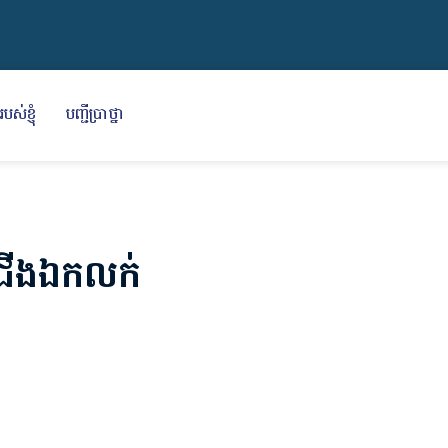
បស់ខ្ញុំ
បញ្ជីប្រាថ្នា
ជាជើងឯកលក់