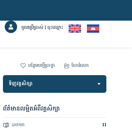
ចូលប្រើប្រាស់ | ចុះឈ្មោះ
បន្ថែម​បញ្ជី​ប្រាថ្នា
ចែករំលេក
ទិញវគ្គសិក្សា
ព័ត៌មានលម្អិតអំពីវគ្គសិក្សា
បាឋកថា
11