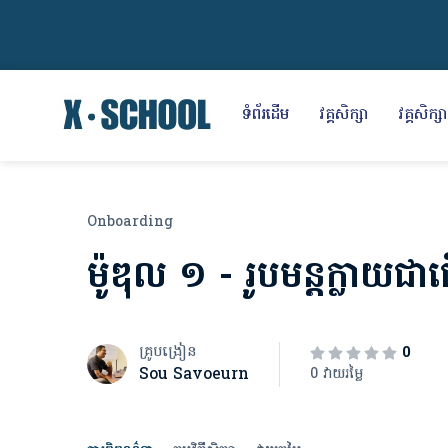
ទំព័រដើម
វគ្គសិក្សា
វគ្គសិក្សារ
Onboarding
ម៉ូឌុល​ ១ - រូបមន្តក្លាយ
គ្រូបង្រៀន
0
Sou Savoeurn
0 វាយរម្លៃ