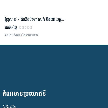
ម៉ូឌុល​ ៩ - តិចនិចបិទការលក់ បិទដោយផ្ដ...
ឥតគិតថ្លៃ
ដោយ Sou Savoeurn
តំណមានប្រយោជន៍