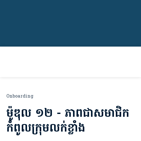
Onboarding
ម៉ូឌុល​ ១២ - ភាពជាសមាជិក
កំពូលក្រុមលក់ខ្លាំង