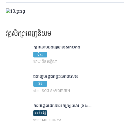
វគ្គសិក្សាពេញនិយម
ក្បួនលាបនិងព្យាបាលសក់​២តង់
$21
ដោយ ជឹម លក្ខិណា
ជំនាញបង្កើត​គន្លឹះលក់​ពិសេស
$5
ដោយ SOU SAVOEURN
ការបង្កើតផេកអាជីវកម្មស្តង់ដារ (Sta...
ឥតគិតថ្លៃ
ដោយ MIL SORYA