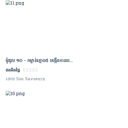
ម៉ូឌុល​ ១០ - កម្ចាត់ខ្មោច៥ បង្កើនការល...
ឥតគិតថ្លៃ
ដោយ Sou Savoeurn