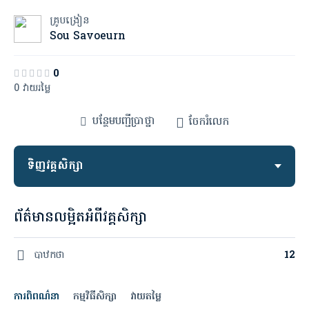
គ្រូបង្រៀន
Sou Savoeurn
0
0 វាយរម្លៃ
បន្ថែម​បញ្ជី​ប្រាថ្នា
ចែករំលេក
ទិញវគ្គសិក្សា
ព័ត៌មានលម្អិតអំពីវគ្គសិក្សា
បាឋកថា
12
ការពិពណ៌នា
កម្មវិធីសិក្សា
វាយតម្លៃ