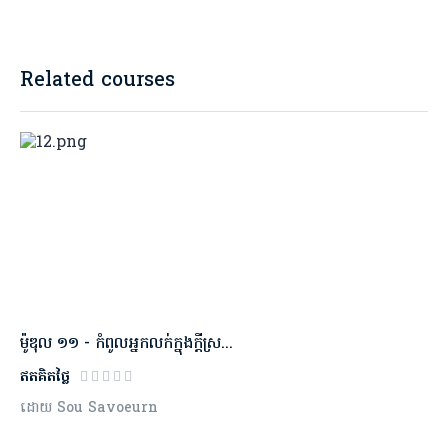
Related courses
ម៉ូឌុល​ ១១ - កំពូលអ្នកលក់ក្នុងក្ដីស្រ...
ឥតគិតថ្លៃ
ដោយ Sou Savoeurn